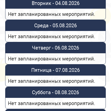
Вторник - 04.08.2026
Нет запланированных мероприятий.
Среда - 05.08.2026
Нет запланированных мероприятий.
Четверг - 06.08.2026
Нет запланированных мероприятий.
Пятница - 07.08.2026
Нет запланированных мероприятий.
Суббота - 08.08.2026
Нет запланированных мероприятий.