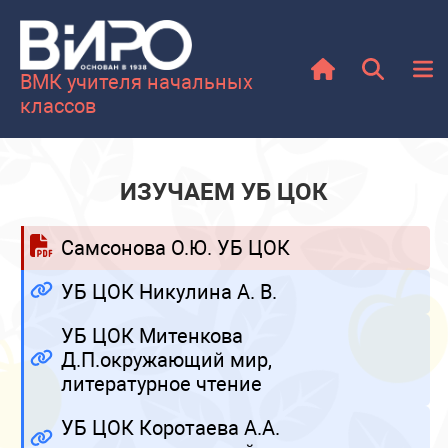
ВМК учителя начальных
классов
ИЗУЧАЕМ УБ ЦОК
Самсонова О.Ю. УБ ЦОК
УБ ЦОК Никулина А. В.
УБ ЦОК Митенкова
Д.П.окружающий мир,
литературное чтение
УБ ЦОК Коротаева А.А.