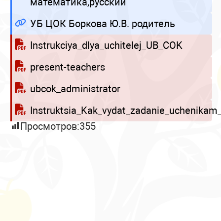
математика,русский
УБ ЦОК Боркова Ю.В. родитель
Instrukciya_dlya_uchitelej_UB_COK
present-teachers
ubcok_administrator
Instruktsia_Kak_vydat_zadanie_uchenika
Просмотров:
355